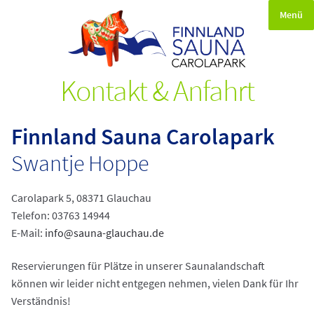
Menü
Unt
Ambiente
öffn
Kontakt & Anfahrt
Unt
Massage & Wellness
öffn
Unt
Kontakt & Anfahrt
Finnland Sauna Carolapark
öffn
Unt
Swantje Hoppe
Sauna Shop
öffn
Carolapark 5, 08371 Glauchau
Vertrag widerrufen
Telefon: 03763 14944
E-Mail:
info@sauna-glauchau.de
Impressum
Reservierungen für Plätze in unserer Saunalandschaft
Datenschutzerklärung
können wir leider nicht entgegen nehmen, vielen Dank für Ihr
Verständnis!