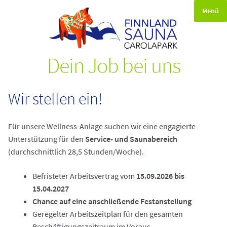
Menü
Unt
Ambiente
öffn
Dein Job bei uns
Unt
Massage & Wellness
öffn
Unt
Kontakt & Anfahrt
Wir stellen ein!
öffn
Öffnungszeiten & Tarife
Für unsere Wellness-Anlage suchen wir eine engagierte
Unterstützung für den
Service- und Saunabereich
Dein Job bei uns
(durchschnittlich 28,5 Stunden/Woche).
Unt
Sauna Shop
Befristeter Arbeitsvertrag vom
15.09.2026 bis
öffn
15.04.2027
Vertrag widerrufen
Chance auf eine anschließende Festanstellung
Geregelter Arbeitszeitplan für den gesamten
Impressum
Beschäftigungszeitraum im Voraus